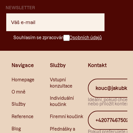
NEWSLETTER
Souhlasím se zpracováním
Osobních údajů
Navigace
Služby
Kontakt
Homepage
Vstupní
konzultace
kouc@jakubkun
O mně
Individuální
Ideální, pokud chcete 
nebo přiložit kontext.
Služby
koučink
Reference
Firemní koučink
+420774675022
Blog
Přednášky a
Pokud preferujete ryc