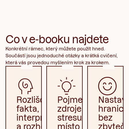
Co v e-booku najdete
Konkrétní rámec, který můžete použít hned.
Součástí jsou jednoduché otázky a krátká cvičení,
která vás provedou myšlením krok za krokem.
Rozlišovat
Pojmenovat
Nastav
fakta,
zdroje
hranice
interpretace
stresu
bez
a rozhodnutí
místo
zbyteč