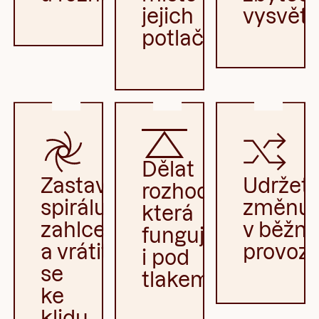
jejich
vysvětl
potlačování
Dělat
Zastavit
Udržet
rozhodnutí,
spirálu
změnu
která
zahlcení
v běžn
fungují
a vrátit
provoz
i pod
se
tlakem
ke
klidu