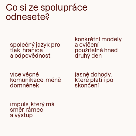
Co si ze spolupráce
odnesete?
konkrétní modely
společný jazyk pro
a cvičení
tlak, hranice
použitelné hned
a odpovědnost
druhý den
více věcné
jasné dohody,
komunikace, méně
které platí i po
domněnek
skončení
impuls, který má
"Jakub je
směr, rámec
skvělý kouč
a výstup
s
opravdovým