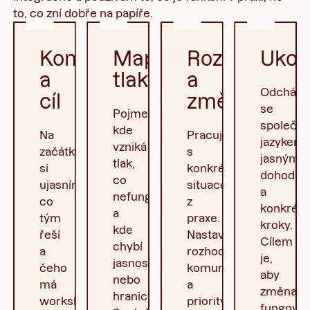
to, co zní dobře na papíře.
Kontext
Mapování
Rozhodnutí
Ukot
a
tlaku
a
Odcházít
cíl
změny
se
Pojmenujeme,
společn
kde
Na
Pracujeme
jazykem,
vzniká
začátku
s
jasnými
tlak,
si
konkrétními
dohodam
co
ujasníme,
situacemi
a
nefunguje
co
z
konkrétn
a
tým
praxe.
kroky.
kde
řeší
Nastavujeme
Cílem
chybí
a
rozhodnutí,
je,
jasnost
čeho
komunikaci
aby
nebo
má
a
změna
hranice.
workshop
priority,
fungoval