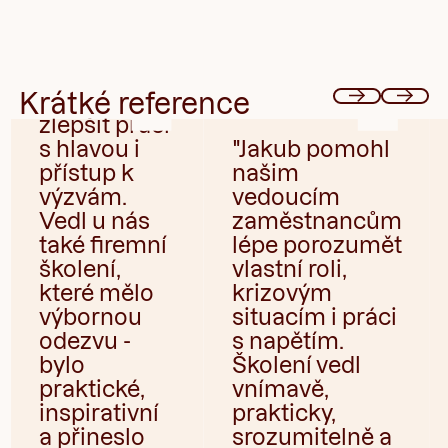
přesahem.
Pomohl mi
posunout se
v klíčových
Krátké reference
tématech,
zlepšit práci
s hlavou i
"Jakub pomohl
přístup k
našim
výzvám.
vedoucím
Vedl u nás
zaměstnancům
také firemní
lépe porozumět
školení,
vlastní roli,
které mělo
krizovým
výbornou
situacím i práci
odezvu -
s napětím.
bylo
Školení vedl
praktické,
vnímavě,
inspirativní
prakticky,
a přineslo
srozumitelně a