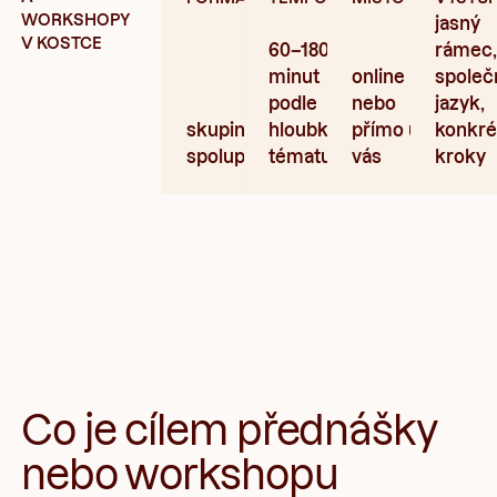
WORKSHOPY
jasný
V KOSTCE
60–180
rámec
minut
online
společ
podle
nebo
jazyk,
skupinová
hloubky
přímo u
konkré
spolupráce
tématu
vás
kroky
Co je cílem přednášky
nebo workshopu