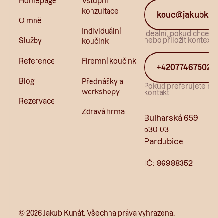
Homepage
Vstupní
konzultace
kouc@jakubkun
O mně
Individuální
Ideální, pokud chcete 
nebo přiložit kontext.
Služby
koučink
Reference
Firemní koučink
+420774675022
Blog
Přednášky a
Pokud preferujete ryc
workshopy
kontakt
Rezervace
Zdravá firma
Bulharská 659
530 03
Pardubice
IČ: 86988352
©
2026
Jakub Kunát. Všechna práva vyhrazena.