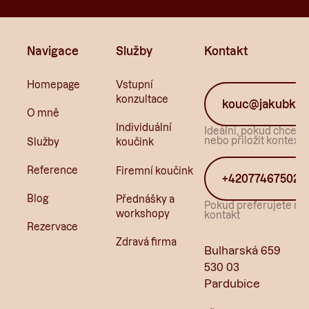
Navigace
Služby
Kontakt
Homepage
Vstupní
konzultace
kouc@jakubkun
O mně
Individuální
Ideální, pokud chcete 
nebo přiložit kontext.
Služby
koučink
Reference
Firemní koučink
+420774675022
Blog
Přednášky a
Pokud preferujete ryc
workshopy
kontakt
Rezervace
Zdravá firma
Bulharská 659
530 03
Pardubice