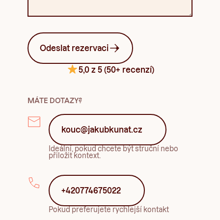
Odeslat rezervaci
5,0 z 5 (50+ recenzí)
MÁTE DOTAZY?
kouc@jakubkunat.cz
Ideální, pokud chcete být struční nebo
přiložit kontext.
+420774675022
Pokud preferujete rychlejší kontakt