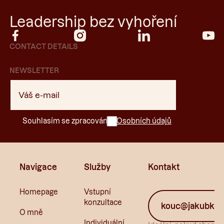
Leadership bez vyhoření
CONTACT DETAILS
NEWSLETTER
Souhlasím se zpracováním
Osobních údajů
Navigace
Služby
Kontakt
Homepage
Vstupní
konzultace
kouc@jakubkun
O mně
Individuální