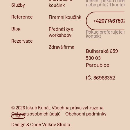
Ideální, pokud chcete 
nebo přiložit kontext.
Služby
koučink
Reference
Firemní koučink
+420774675022
Blog
Přednášky a
Pokud preferujete ryc
workshopy
kontakt
Rezervace
Zdravá firma
Bulharská 659
530 03
Pardubice
IČ: 86988352
©
2026
Jakub Kunát. Všechna práva vyhrazena.
Ochrana osobních údajů
Obchodní podmínky
Design & Code Volkov Studio