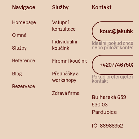
Navigace
Služby
Kontakt
Homepage
Vstupní
konzultace
kouc@jakubkun
O mně
Individuální
Ideální, pokud chcete 
nebo přiložit kontext.
Služby
koučink
Reference
Firemní koučink
+420774675022
Blog
Přednášky a
Pokud preferujete ryc
workshopy
kontakt
Rezervace
Zdravá firma
Bulharská 659
530 03
Pardubice
IČ: 86988352