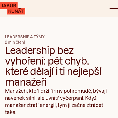
LEADERSHIP A TÝMY
2 min čtení
Leadership bez
vyhoření: pět chyb,
které dělají i ti nejlepší
manažeři
Manažeři, kteří drží firmy pohromadě, bývají
navenek silní, ale uvnitř vyčerpaní. Když
manažer ztratí energii, tým ji začne ztrácet
také.